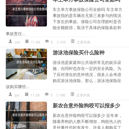
车主单方事故保险公司全赔吗 车主单方
事故指的是车辆在无第三者参与的情况
下发生的事故。保险公司在理赔时是否
能全额赔偿，取决于具体的保险条款和
事故责任...
czd
11-29
0
103
文章列表
游泳池保险买什么险种
游泳池是家庭和公共场所常见的娱乐设
施，但同时也存在一定的安全风险。为
了应对潜在的意外情况，很多人会考虑
购买游泳池保险。那么，游泳池保险应
该购买哪些...
yyc
11-29
0
186
文章列表
新农合意外险狗咬可以报多少
新农合意外险狗咬可以报多少 近年来，
随着养狗的人数不断增加，狗咬伤人的
意外事件也时有发生。许多人都购买了