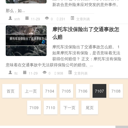
新农合意外险来应对突发的意外事件。
那么，如...
xnh
11-29
0
231
文章列表
摩托车没保险出了交通事故怎
么赔
摩托车没保险出了交通事故怎么赔。 1
如果摩托车没有保险，是否意味着无法
获得任何赔偿？ 正文：摩托车没有保险
意味着在交通事故中无法获得保险公司的赔偿。...
ltc
11-29
0
908
文章列表
首页
上一页
7104
7105
7106
7107
7108
7109
7110
下一页
尾页