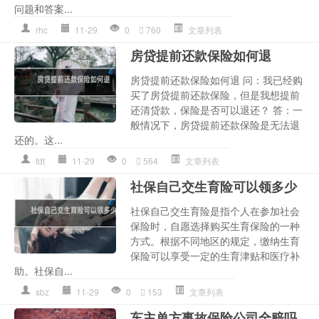
问题和答案...
rhc
11-29
0
760
文章列表
房贷提前还款保险如何退
房贷提前还款保险如何退 问：我已经购
买了房贷提前还款保险，但是我想提前
还清贷款，保险是否可以退还？ 答：一
般情况下，房贷提前还款保险是无法退
还的。这...
fdt
11-29
0
564
文章列表
社保自己交生育险可以领多少
社保自己交生育险是指个人在参加社会
保险时，自愿选择购买生育保险的一种
方式。根据不同地区的规定，缴纳生育
保险可以享受一定的生育津贴和医疗补
助。社保自...
sbz
11-29
0
153
文章列表
车主单方事故保险公司全赔吗