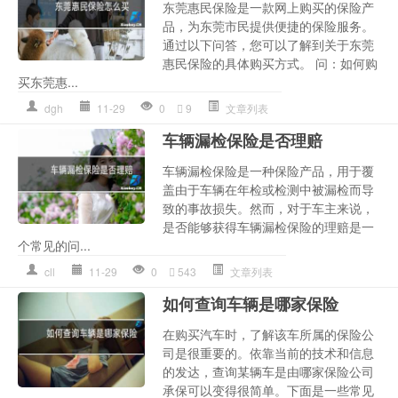
东莞惠民保险是一款网上购买的保险产
品，为东莞市民提供便捷的保险服务。
通过以下问答，您可以了解到关于东莞
惠民保险的具体购买方式。 问：如何购
买东莞惠...
dgh
11-29
0
9
文章列表
车辆漏检保险是否理赔
车辆漏检保险是一种保险产品，用于覆
盖由于车辆在年检或检测中被漏检而导
致的事故损失。然而，对于车主来说，
是否能够获得车辆漏检保险的理赔是一
个常见的问...
cll
11-29
0
543
文章列表
如何查询车辆是哪家保险
在购买汽车时，了解该车所属的保险公
司是很重要的。依靠当前的技术和信息
的发达，查询某辆车是由哪家保险公司
承保可以变得很简单。下面是一些常见