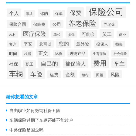
保险公司
保费
个人
你的
保单
事故
养老保险
保险合同
公司
保险费
养老金
医疗保险
员工
可能会
单位
商业
农村
参保
您的
平安
意外险
您可以
投保人
客户
损失
正文
时间
理财产品
比例
社会保险
根据
生育保险
费用
自己的
车主
被保险人
社保
职工
车辆
车险
金额
风险
运费
问题
银行
猜你想看的文章
自由职业如何缴纳社保五险
车辆保险过期了车辆还能不能过户
中路保险是国企吗