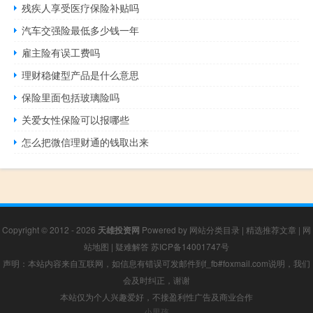
残疾人享受医疗保险补贴吗
汽车交强险最低多少钱一年
雇主险有误工费吗
理财稳健型产品是什么意思
保险里面包括玻璃险吗
关爱女性保险可以报哪些
怎么把微信理财通的钱取出来
Copyright © 2012 - 2026
天雄投资网
Powered by
网站分类目录
|
精选推荐文章
|
网
站地图
|
疑难解答
苏ICP备14001747号
声明：本站内容来自互联网，如信息有错误可发邮件到f_fb#foxmail.com说明，我们
会及时纠正，谢谢
本站仅为个人兴趣爱好，不接盈利性广告及商业合作
小男孩