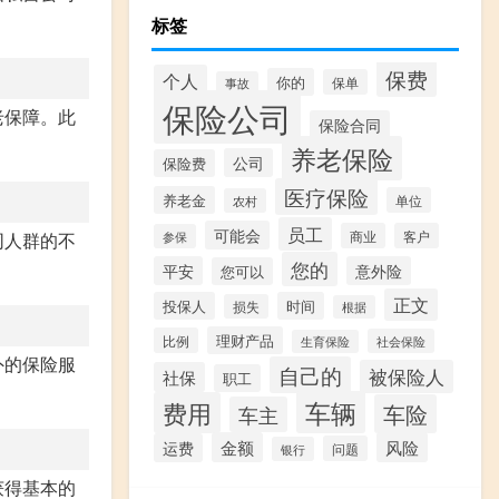
标签
保费
个人
你的
保单
事故
保险公司
老保障。此
保险合同
养老保险
公司
保险费
医疗保险
养老金
单位
农村
员工
可能会
商业
客户
同人群的不
参保
您的
平安
意外险
您可以
正文
投保人
时间
损失
根据
理财产品
比例
社会保险
生育保险
外的保险服
自己的
被保险人
社保
职工
车辆
费用
车险
车主
金额
风险
运费
问题
银行
获得基本的