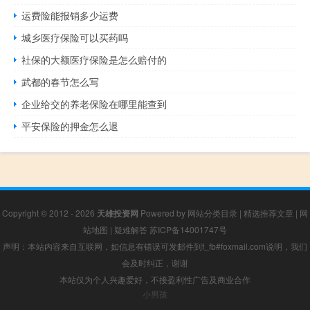
运费险能报销多少运费
城乡医疗保险可以买药吗
社保的大额医疗保险是怎么赔付的
武都的春节怎么写
企业给交的养老保险在哪里能查到
平安保险的押金怎么退
Copyright © 2012 - 2026
天雄投资网
Powered by
网站分类目录
|
精选推荐文章
|
网
站地图
|
疑难解答
苏ICP备14001747号
声明：本站内容来自互联网，如信息有错误可发邮件到f_fb#foxmail.com说明，我们
会及时纠正，谢谢
本站仅为个人兴趣爱好，不接盈利性广告及商业合作
小男孩