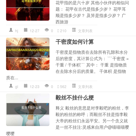
花甲指的是六十岁 其他小伙伴的相似问
题： 花甲在古代是指多少岁？ 花甲耳
顺是指多少岁？ 及笄是指多少岁？ 广
西旅游
hj
12-27
0
210
文章列表
干密度如何计算
干密度是指物质在去除所有孔隙和水分
后的密度，其计算公式为： ```干密度 =
干重 / 干体积``` 其中： 干重 是指物质
在去除水分后的质量。 干体积 是指物
质在...
gl
12-23
0
562
文章列表
毅丝不挂什么梗
释义 毅丝的意思是对李毅吧的粉丝，李
毅的粉丝的称呼；而毅丝不挂是指李毅
大帝的粉丝们永远平安。另一个含义就
是一丝不挂注:灵感来自用户@喵喵喵嘤
嘤嘤