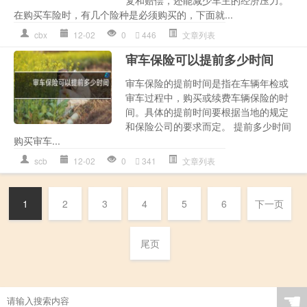
在购买车险时，有几个险种是必须购买的，下面就...
cbx
12-02
0
446
文章列表
审车保险可以提前多少时间
审车保险的提前时间是指在车辆年检或
审车过程中，购买或续费车辆保险的时
间。具体的提前时间要根据当地的规定
和保险公司的要求而定。 提前多少时间
购买审车...
scb
12-02
0
341
文章列表
1
2
3
4
5
6
下一页
尾页
☚