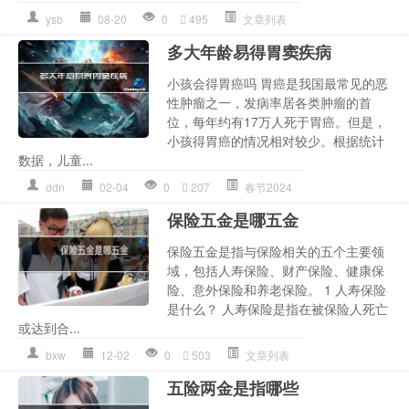
ysb
08-20
0
495
文章列表
多大年龄易得胃窦疾病
小孩会得胃癌吗 胃癌是我国最常见的恶
性肿瘤之一，发病率居各类肿瘤的首
位，每年约有17万人死于胃癌。但是，
小孩得胃癌的情况相对较少。根据统计
数据，儿童...
ddn
02-04
0
207
春节2024
保险五金是哪五金
保险五金是指与保险相关的五个主要领
域，包括人寿保险、财产保险、健康保
险、意外保险和养老保险。 1 人寿保险
是什么？ 人寿保险是指在被保险人死亡
或达到合...
bxw
12-02
0
503
文章列表
五险两金是指哪些