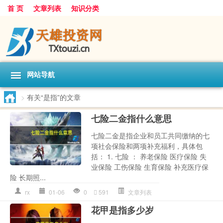
首 页
文章列表
知识分类
网站导航
>
有关“是指”的文章
七险二金指什么意思
七险二金是指企业和员工共同缴纳的七
项社会保险和两项补充福利，具体包
括： 1. 七险 ： 养老保险 医疗保险 失
业保险 工伤保险 生育保险 补充医疗保
险 长期照...
rx
01-06
0
591
文章列表
花甲是指多少岁