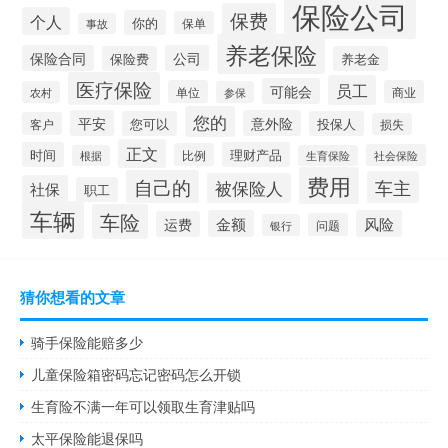
保险公司
保费
个人
你的
保单
事故
养老保险
保险合同
公司
保险费
养老金
医疗保险
员工
可能会
单位
商业
农村
参保
您的
平安
意外险
您可以
投保人
客户
损失
正文
时间
理财产品
比例
社会保险
根据
生育保险
费用
自己的
车主
被保险人
社保
职工
车辆
车险
金额
风险
运费
问题
银行
猜你想看的文章
骑手保险能赔多少
儿童保险箱密码忘记密码怎么开锁
生育险不满一年可以领取生育津贴吗
太平保险能退保吗