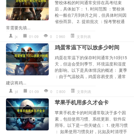
警校体检的时间通常安排在高考结束
后，具体如下： 1. 时间范围 ：警校体
检一般在7月到8月之间，但具体时间因
省份而异。 2. 提前批次 ：报考警校通
常需要先填...
jx
01-09
0
960
文章列表
鸡蛋常温下可以放多少时间
鸡蛋在常温下的保存时间通常为10到15
天，但这会受到季节、环境温度和湿度
的影响。以下是具体情况的概述： 夏季
：由于气温较高，鸡蛋容易变质，通常
建议将鸡...
jd
01-09
0
800
文章列表
苹果手机用多久才会卡
苹果手机变卡的时间通常取决于多个因
素，包括使用习惯、系统更新、软件应
用等。以下是一些关键点： 1. 使用习惯
： 如果使用习惯良好，比如及时清理手