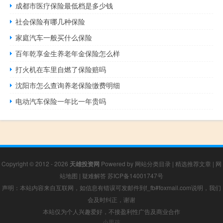
成都市医疗保险最低档是多少钱
社会保险有哪几种保险
家庭汽车一般买什么保险
百年乾享金生养老年金保险怎么样
打火机在车里自燃了保险赔吗
沈阳市怎么查询养老保险缴费明细
电动汽车保险一年比一年贵吗
Copyright © 2012 - 2026
天雄投资网
Powered by
网站分类目录
|
精选推荐文章
|
网
站地图
|
疑难解答
苏ICP备14001747号
声明：本站内容来自互联网，如信息有错误可发邮件到f_fb#foxmail.com说明，我们
会及时纠正，谢谢
本站仅为个人兴趣爱好，不接盈利性广告及商业合作
小男孩