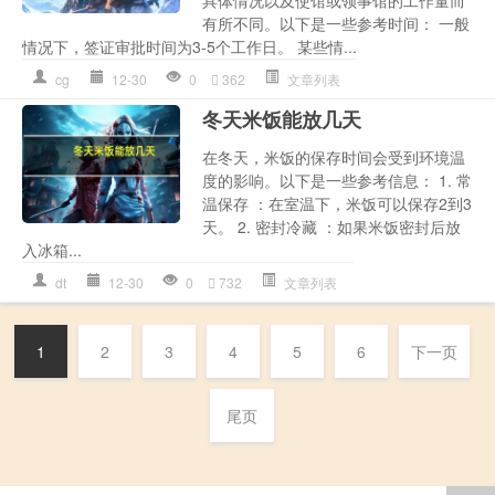
有所不同。以下是一些参考时间： 一般
情况下，签证审批时间为3-5个工作日。 某些情...
cg
12-30
0
362
文章列表
冬天米饭能放几天
在冬天，米饭的保存时间会受到环境温
度的影响。以下是一些参考信息： 1. 常
温保存 ：在室温下，米饭可以保存2到3
天。 2. 密封冷藏 ：如果米饭密封后放
入冰箱...
dt
12-30
0
732
文章列表
1
2
3
4
5
6
下一页
尾页