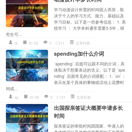
学习动漫设计所需的时间因人而异，取
决于个人的学习方式、能力、基础以及
学习目标。以下是一些参考信息： 1. 系
统学习 ： 大学本科通常需要3-5年，研
究生可...
dl
01-02
0
211
文章列表
spending加什么介词
`spending` 后面可以跟不同的介词，具
体取决于想要表达的含义。以下是 `spe
nding` 后面常见的介词搭配： 1. `on`：
表示在某个具体的事物或活动上花费时
间或...
sp
01-02
0
131
文章列表
出国探亲签证大概要申请多长
时间
探亲签证的审批时间因国家、申请人的
具体情况以及使馆或领事馆的工作量而