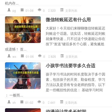
机内存...
pg
01-08
0
320
文章列表
微信转账延迟有什么用
大家好！今天咱们来聊聊微信转账延迟
到账这个话题。说实话，转账延迟到账
就像寄快递，只不过这个快递能让你在
按下“发送”键后多长个心眼，避免尴尬
或遗憾！ 首...
wx
01-06
0
826
文章列表
小孩学书法要学多久合适
孩子学习书法的时间长度取决于多个因
素，包括孩子的天资、勤奋程度、学习
方法以及是否有专业老师的指导。以下
是一些概括性的信息： 基础学习时间
： 一般而...
xh
01-02
0
441
文章列表
动漫设计学多长时间