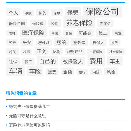
保险公司
保费
个人
你的
保单
事故
养老保险
保险合同
公司
保险费
养老金
医疗保险
员工
可能会
单位
商业
农村
参保
您的
平安
意外险
您可以
投保人
客户
损失
正文
时间
理财产品
比例
社会保险
根据
生育保险
费用
自己的
车主
被保险人
社保
职工
车辆
车险
金额
风险
运费
问题
银行
猜你想看的文章
缴纳失业保险费满几年
无险可守是什么意思
五险养老保险可以退吗