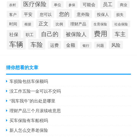
医疗保险
员工
可能会
单位
商业
农村
参保
您的
平安
意外险
您可以
投保人
客户
损失
正文
时间
理财产品
比例
社会保险
根据
生育保险
费用
自己的
车主
被保险人
社保
职工
车辆
车险
金额
风险
运费
问题
银行
猜你想看的文章
车损险包括车保额吗
没工作五险一金可以不交吗
“我车我牛”的出处是哪里
理财产品三个月滚续啥意思
买车保险有车船税吗
新人怎么交养老保险