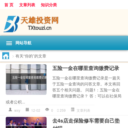
首 页
文章列表
知识分类
网站导航
>
有关“你的”的文章
五险一金在哪里查询缴费记录
五险一金在哪里查询缴费记录是一篇关
于五险一金查询的问答文章。本文将回
答五个相关问题。 问题1：五险一金在
哪里查询缴费记录？ 答：可以在社保局
或者公积...
wxy
12-02
0
259
文章列表
去4s店走保险修车需要自己垫