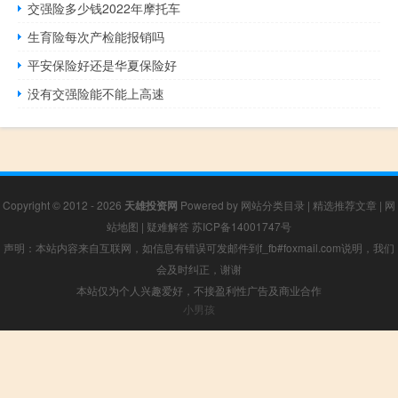
交强险多少钱2022年摩托车
生育险每次产检能报销吗
平安保险好还是华夏保险好
没有交强险能不能上高速
Copyright © 2012 - 2026
天雄投资网
Powered by
网站分类目录
|
精选推荐文章
|
网
站地图
|
疑难解答
苏ICP备14001747号
声明：本站内容来自互联网，如信息有错误可发邮件到f_fb#foxmail.com说明，我们
会及时纠正，谢谢
本站仅为个人兴趣爱好，不接盈利性广告及商业合作
小男孩