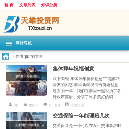
首 页
文章列表
知识分类
网站导航
>
作者“jtb”的文章
集体拜年祝福创意
以下围绕“集体拜年祝福创意”主题解决
网友的困惑 群里新年祝福语简短创意
过去的一年，我们在群里一起经历了各
种欢声笑语，分享了许多美好的瞬...
jtb
02-17
0
8
文章列表
交通保险一年能理赔几次
交通保险是一种可以在发生交通事故时