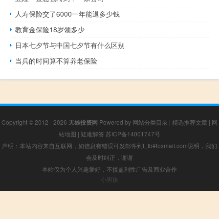
人寿保险交了6000一年能退多少钱
教育金保险18岁领多少
日本七夕节与中国七夕节有什么区别
当兵的时间算不算养老保险
Copyright © 2012 - 2026
天雄投资网
Powered by
网站分类目录
|
精选推荐文章
|
网
站地图
|
疑难解答
苏ICP备14001747号
声明：本站内容来自互联网，如信息有错误可发邮件到f_fb#foxmail.com说明，我们
会及时纠正，谢谢
本站仅为个人兴趣爱好，不接盈利性广告及商业合作
小男孩