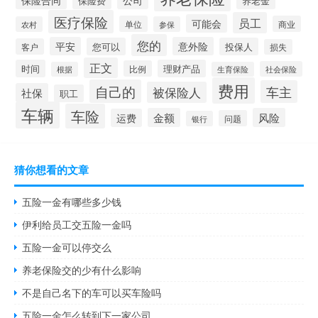
保险费
养老金
医疗保险
员工
可能会
单位
商业
农村
参保
您的
平安
意外险
您可以
投保人
客户
损失
正文
时间
理财产品
比例
社会保险
根据
生育保险
费用
自己的
车主
被保险人
社保
职工
车辆
车险
金额
风险
运费
问题
银行
猜你想看的文章
五险一金有哪些多少钱
伊利给员工交五险一金吗
五险一金可以停交么
养老保险交的少有什么影响
不是自己名下的车可以买车险吗
五险一金怎么转到下一家公司