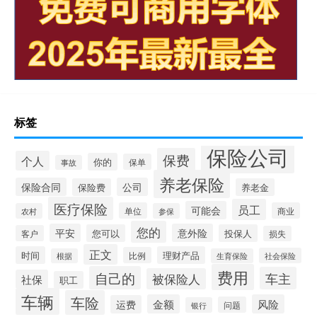
标签
保险公司
保费
个人
你的
保单
事故
养老保险
保险合同
公司
保险费
养老金
医疗保险
员工
可能会
单位
商业
农村
参保
您的
平安
意外险
您可以
投保人
客户
损失
正文
时间
理财产品
比例
社会保险
根据
生育保险
费用
自己的
车主
被保险人
社保
职工
车辆
车险
金额
风险
运费
问题
银行