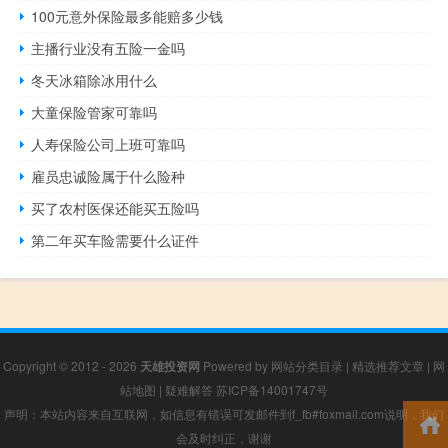
100元意外保险最多能赔多少钱
主播行业没有五险一金吗
冬天冰箱除冰用什么
大童保险管家可靠吗
人寿保险公司上班可靠吗
雇员忠诚险属于什么险种
买了农村医保还能买五险吗
第二年买车险需要什么证件
Copyright © 2012 - 2026
天雄投资网
Powered by
网站分类目录
|
精选推荐文章
|
网
站地图
|
疑难解答
苏ICP备14001747号
声明：本站内容来自互联网，如信息有错误可发邮件到f_fb#foxmail.com说明，我们
会及时纠正，谢谢