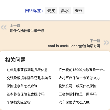
网络标签：
去皮
温水
蚕豆
上一篇
用什么洗鞋最白最干净
下一篇
coal is useful energy这句话对吗
相关问题
过年是带薪假期是几天休息
广州税前15000扣除五险一金到手多少
交强险根据车牌号还是车架号
农村医疗保险一卡通怎么办
保险流水单怎么查询
物流公司一般买什么保险
基本养老保险包含医疗吗
三者和强制险是一回事吗
车辆损失险是啥
汽车保险费怎么入账