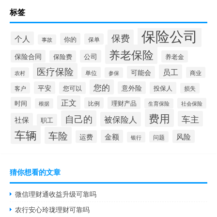
标签
保险公司
保费
个人
你的
保单
事故
养老保险
保险合同
公司
保险费
养老金
医疗保险
员工
可能会
单位
商业
农村
参保
您的
平安
意外险
您可以
投保人
客户
损失
正文
时间
理财产品
比例
社会保险
根据
生育保险
费用
自己的
车主
被保险人
社保
职工
车辆
车险
金额
风险
运费
问题
银行
猜你想看的文章
微信理财通收益升级可靠吗
农行安心玲珑理财可靠吗