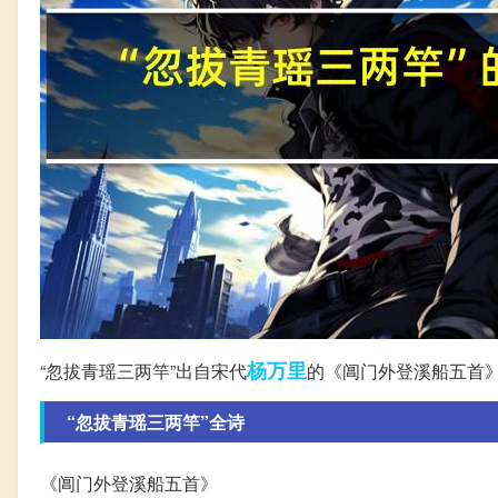
杨万里
“忽拔青瑶三两竿”出自宋代
的《阊门外登溪船五首
“忽拔青瑶三两竿”全诗
《阊门外登溪船五首》