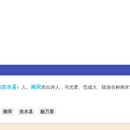
吉水县
南宋
省
）人。
杰出诗人，与尤袤、范成大、陆游合称南宋
南宋
吉水县
杨万里