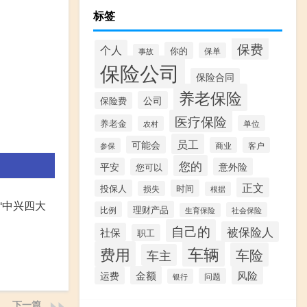
标签
保费
个人
你的
保单
事故
保险公司
保险合同
养老保险
公司
保险费
医疗保险
养老金
单位
农村
员工
可能会
商业
客户
参保
您的
平安
意外险
您可以
正文
投保人
时间
损失
根据
“中兴四大
理财产品
比例
社会保险
生育保险
自己的
被保险人
社保
职工
车辆
费用
车险
车主
金额
风险
运费
问题
银行
下一篇