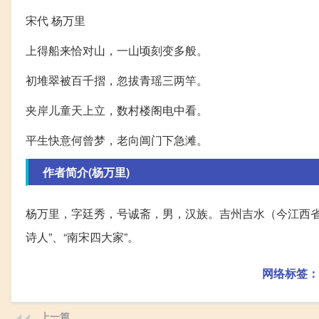
宋代 杨万里
上得船来恰对山，一山顷刻变多般。
初堆翠被百千摺，忽拔青瑶三两竿。
夹岸儿童天上立，数村楼阁电中看。
平生快意何曾梦，老向阊门下急滩。
作者简介(杨万里)
杨万里，字廷秀，号诚斋，男，汉族。吉州吉水（今江西
诗人”、“南宋四大家”。
网络标签：
上一篇