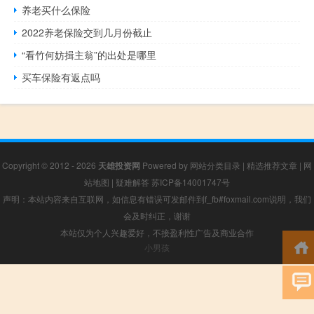
养老买什么保险
2022养老保险交到几月份截止
“看竹何妨揖主翁”的出处是哪里
买车保险有返点吗
Copyright © 2012 - 2026
天雄投资网
Powered by
网站分类目录
|
精选推荐文章
|
网
站地图
|
疑难解答
苏ICP备14001747号
声明：本站内容来自互联网，如信息有错误可发邮件到f_fb#foxmail.com说明，我们
会及时纠正，谢谢
本站仅为个人兴趣爱好，不接盈利性广告及商业合作
小男孩