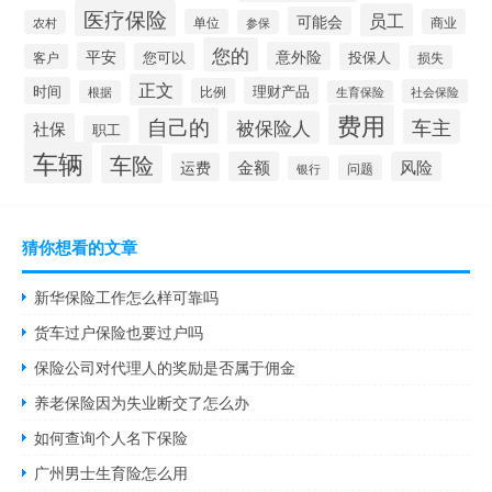
医疗保险
员工
可能会
单位
商业
农村
参保
您的
平安
意外险
您可以
投保人
客户
损失
正文
时间
理财产品
比例
社会保险
根据
生育保险
费用
自己的
车主
被保险人
社保
职工
车辆
车险
金额
风险
运费
问题
银行
猜你想看的文章
新华保险工作怎么样可靠吗
货车过户保险也要过户吗
保险公司对代理人的奖励是否属于佣金
养老保险因为失业断交了怎么办
如何查询个人名下保险
广州男士生育险怎么用