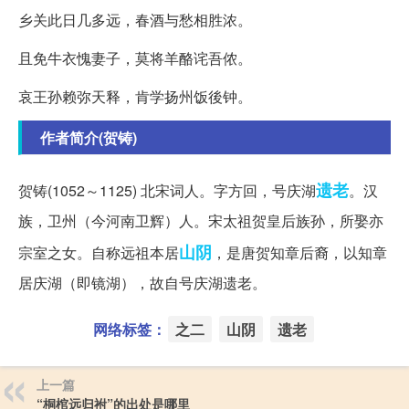
乡关此日几多远，春酒与愁相胜浓。
且免牛衣愧妻子，莫将羊酪诧吾侬。
哀王孙赖弥天释，肯学扬州饭後钟。
作者简介(贺铸)
遗老
贺铸(1052～1125) 北宋词人。字方回，号庆湖
。汉
族，卫州（今河南卫辉）人。宋太祖贺皇后族孙，所娶亦
山阴
宗室之女。自称远祖本居
，是唐贺知章后裔，以知章
居庆湖（即镜湖），故自号庆湖遗老。
网络标签：
之二
山阴
遗老
上一篇
“桐棺远归祔”的出处是哪里