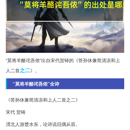
“莫将羊酪诧吾侬”出自宋代贺铸的《答孙休兼简清凉和上
之二
人二首
》。
“莫将羊酪诧吾侬”全诗
《答孙休兼简清凉和上人二首之二》
宋代 贺铸
渭北人游楚水东，论诗说旧偶从容。