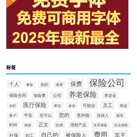
标签
保险公司
保费
个人
你的
保单
事故
养老保险
保险合同
公司
保险费
养老金
医疗保险
员工
可能会
单位
商业
农村
参保
您的
平安
意外险
您可以
投保人
客户
损失
正文
时间
理财产品
比例
社会保险
根据
生育保险
费用
自己的
车主
被保险人
社保
职工