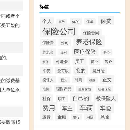
标签
合同或者个
保费
个人
你的
保单
事故
享受五险的
保险公司
保险合同
养老保险
公司
保险费
医疗保险
养老金
单位
农村
纳的。
员工
可能会
商业
客户
参保
您的
平安
意外险
您可以
正文
险的缴费基
投保人
时间
损失
根据
理财产品
用人单位承
比例
社会保险
生育保险
自己的
被保险人
社保
职工
车辆
费用
车险
车主
金额
风险
运费
问题
银行
要缴满15