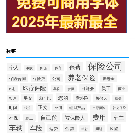
标签
保险公司
保费
个人
你的
保单
事故
养老保险
保险合同
公司
保险费
养老金
医疗保险
员工
可能会
单位
商业
农村
参保
您的
平安
意外险
您可以
投保人
客户
损失
正文
时间
理财产品
比例
社会保险
根据
生育保险
费用
自己的
车主
被保险人
社保
职工
车辆
车险
金额
风险
运费
问题
银行