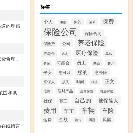
标签
保费
个人
你的
保单
事故
迅速的理赔
保险公司
保险合同
养老保险
公司
保险费
医疗保险
养老金
单位
农村
保费合理，
员工
可能会
商业
客户
参保
您的
平安
意外险
您可以
正文
投保人
时间
损失
根据
理财产品
比例
社会保险
生育保险
范围和条
自己的
被保险人
社保
职工
车辆
费用
车险
车主
金额
风险
运费
问题
银行
的在线留言