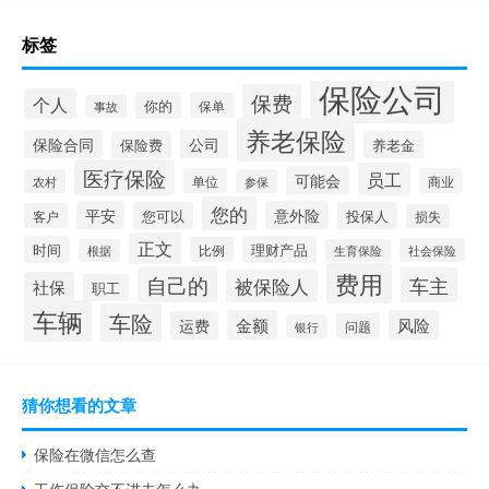
标签
保险公司
保费
个人
你的
保单
事故
养老保险
保险合同
公司
保险费
养老金
医疗保险
员工
可能会
单位
商业
农村
参保
您的
平安
意外险
您可以
投保人
客户
损失
正文
时间
理财产品
比例
社会保险
根据
生育保险
费用
自己的
车主
被保险人
社保
职工
车辆
车险
金额
风险
运费
问题
银行
猜你想看的文章
保险在微信怎么查
工伤保险交不进去怎么办