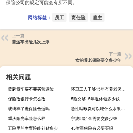
保险公司的规定可能会有所不同。
网络标签：
员工
责任险
雇主
上一篇
营运车出险几次上浮
下一篇
女的养老保险要交多少年
相关问题
蓝牌货车要不要买营运险
环卫工人干够15年有养老保险吗
保险改银行卡怎么改
5险交够15年退休领多少钱
玻璃碎了走保险合适吗
急性咽喉炎可以吃什么水果（咽喉炎可以吃什么水果）
重庆阳光车险怎么样
宁波5险1金需要交多少钱
五险里的生育险能补贴多少
45岁重疾险有必要买吗