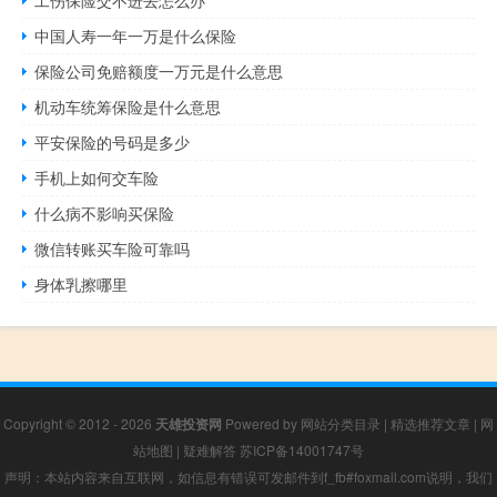
中国人寿一年一万是什么保险
保险公司免赔额度一万元是什么意思
机动车统筹保险是什么意思
平安保险的号码是多少
手机上如何交车险
什么病不影响买保险
微信转账买车险可靠吗
身体乳擦哪里
Copyright © 2012 - 2026
天雄投资网
Powered by
网站分类目录
|
精选推荐文章
|
网
站地图
|
疑难解答
苏ICP备14001747号
声明：本站内容来自互联网，如信息有错误可发邮件到f_fb#foxmail.com说明，我们