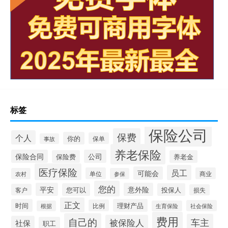
标签
保险公司
保费
个人
你的
保单
事故
养老保险
保险合同
公司
保险费
养老金
医疗保险
员工
可能会
单位
商业
农村
参保
您的
平安
意外险
您可以
投保人
客户
损失
正文
时间
理财产品
比例
社会保险
根据
生育保险
费用
自己的
车主
被保险人
社保
职工