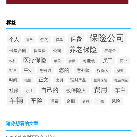
标签
保险公司
保费
个人
你的
保单
事故
养老保险
保险合同
公司
保险费
养老金
医疗保险
员工
可能会
单位
商业
农村
参保
您的
平安
意外险
您可以
投保人
客户
损失
正文
时间
理财产品
比例
社会保险
根据
生育保险
费用
自己的
车主
被保险人
社保
职工
车辆
车险
金额
风险
运费
问题
银行
猜你想看的文章
怎么能查到五险交了没有