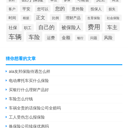
您的
平安
意外险
您可以
投保人
客户
损失
正文
时间
理财产品
比例
社会保险
根据
生育保险
费用
自己的
车主
被保险人
社保
职工
车辆
车险
金额
风险
运费
问题
银行
猜你想看的文章
aia友邦保险待遇怎么样
电动摩托车买什么保险
买银行什么理财产品好
车险怎么付钱
车祸全责的话保险公司全赔吗
工人受伤怎么报保险
换保险公司续保优惠吗