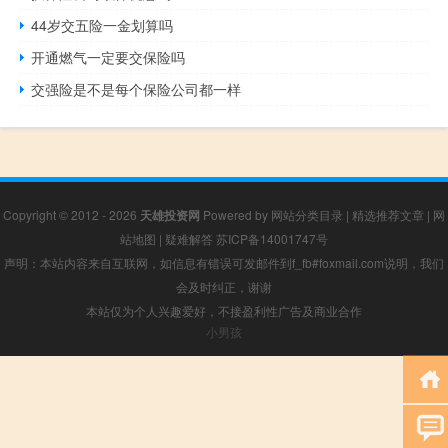
44岁交五险一金划算吗
开通燃气一定要交保险吗
交强险是不是每个保险公司都一样
Copyright © 2012 - 2026
天雄投资网
Powered by
网站分类目录
|
精选推荐文章
|
网
站地图
|
疑难解答
苏ICP备14001747号
声明：本站内容来自互联网，如信息有错误可发邮件到f_fb#foxmail.com说明，我们
会及时纠正，谢谢
本站仅为个人兴趣爱好，不接盈利性广告及商业合作
小男孩