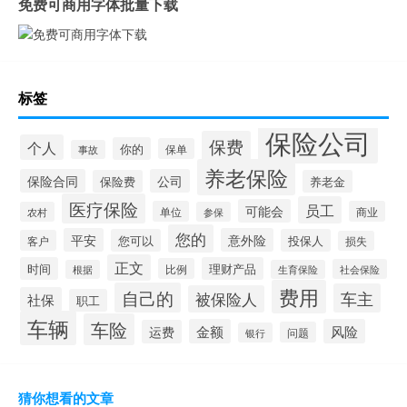
免费可商用字体批量下载
标签
保险公司
保费
个人
你的
保单
事故
养老保险
保险合同
公司
保险费
养老金
医疗保险
员工
可能会
单位
商业
农村
参保
您的
平安
意外险
您可以
投保人
客户
损失
正文
时间
理财产品
比例
社会保险
根据
生育保险
费用
自己的
车主
被保险人
社保
职工
车辆
车险
金额
风险
运费
问题
银行
猜你想看的文章