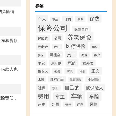
标签
的风险情
保费
个人
你的
保单
事故
保险公司
保险合同
养老保险
公司
保险费
金额和贷款
医疗保险
养老金
单位
农村
员工
可能会
商业
客户
参保
您的
平安
意外险
您可以
，借款人也
正文
投保人
时间
损失
根据
理财产品
比例
社会保险
生育保险
自己的
被保险人
社保
职工
车辆
费用
车险
车主
保险责任，
金额
风险
运费
问题
银行