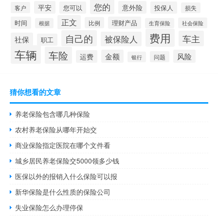
您的
平安
意外险
您可以
投保人
客户
损失
正文
时间
理财产品
比例
社会保险
根据
生育保险
费用
自己的
车主
被保险人
社保
职工
车辆
车险
金额
风险
运费
问题
银行
猜你想看的文章
养老保险包含哪几种保险
农村养老保险从哪年开始交
商业保险指定医院在哪个文件看
城乡居民养老保险交5000领多少钱
医保以外的报销入什么保险可以报
新华保险是什么性质的保险公司
失业保险怎么办理停保