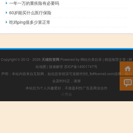
一年一万的重疾险有必要吗
60岁能买什么医疗保险
吃鸡ping值多少算正常
Copyright © 2012 - 2026
天雄投资网
Powered by
网站分类目录
|
精选推荐文章
|
网
站地图
|
疑难解答
苏ICP备14001747号
声明：本站内容来自互联网，如信息有错误可发邮件到f_fb#foxmail.com说明，我们
会及时纠正，谢谢
本站仅为个人兴趣爱好，不接盈利性广告及商业合作
小男孩