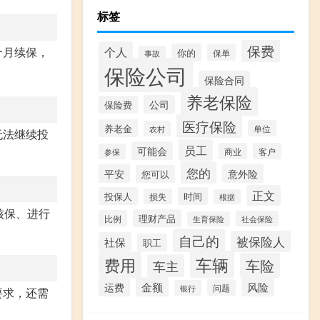
标签
保费
个月续保，
个人
你的
保单
事故
保险公司
保险合同
养老保险
公司
保险费
医疗保险
养老金
单位
农村
无法继续投
员工
可能会
商业
客户
参保
您的
平安
意外险
您可以
正文
投保人
时间
损失
根据
核保、进行
理财产品
比例
社会保险
生育保险
自己的
被保险人
社保
职工
车辆
费用
车险
车主
金额
风险
运费
问题
银行
要求，还需