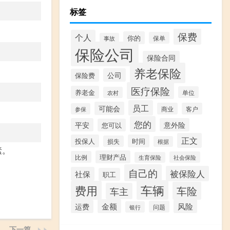
标签
保费
个人
你的
保单
事故
保险公司
保险合同
养老保险
公司
保险费
医疗保险
养老金
单位
农村
员工
可能会
商业
客户
参保
您的
平安
意外险
您可以
正文
投保人
时间
损失
根据
素。
理财产品
比例
社会保险
生育保险
自己的
被保险人
社保
职工
车辆
费用
车险
车主
金额
风险
运费
问题
银行
下一篇