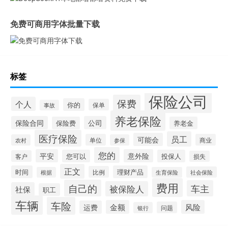
免费可商用字体批量下载
标签
保险公司
保费
个人
你的
保单
事故
养老保险
保险合同
公司
保险费
养老金
医疗保险
员工
可能会
单位
商业
农村
参保
您的
平安
意外险
您可以
投保人
客户
损失
正文
时间
理财产品
比例
社会保险
根据
生育保险
费用
自己的
车主
被保险人
社保
职工
车辆
车险
金额
风险
运费
问题
银行