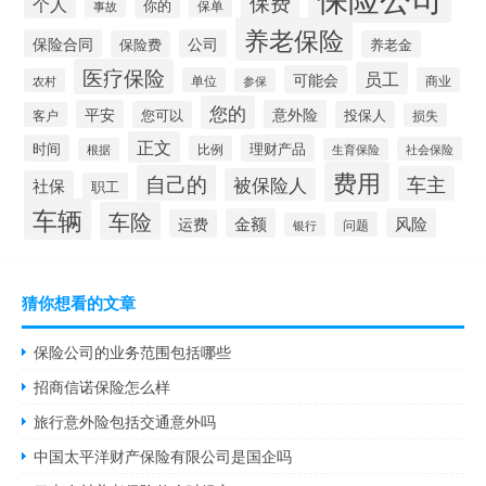
保费
个人
你的
保单
事故
养老保险
保险合同
公司
保险费
养老金
医疗保险
员工
可能会
单位
商业
农村
参保
您的
平安
意外险
您可以
投保人
客户
损失
正文
时间
理财产品
比例
社会保险
根据
生育保险
费用
自己的
车主
被保险人
社保
职工
车辆
车险
金额
风险
运费
问题
银行
猜你想看的文章
保险公司的业务范围包括哪些
招商信诺保险怎么样
旅行意外险包括交通意外吗
中国太平洋财产保险有限公司是国企吗