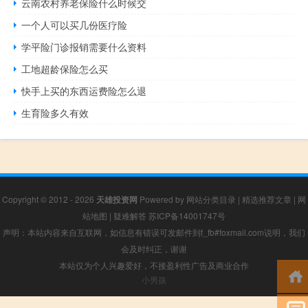
云南农村养老保险什么时候交
一个人可以买几份医疗险
学平险门诊报销需要什么资料
工地超龄保险怎么买
快手上买的东西运费险怎么退
生育险多久有效
Copyright © 2012 - 2026
天雄投资网
Powered by
网站分类目录
|
精选推荐文章
|
网
站地图
|
疑难解答
苏ICP备14001747号
声明：本站内容来自互联网，如信息有错误可发邮件到f_fb#foxmail.com说明，我们
会及时纠正，谢谢
本站仅为个人兴趣爱好，不接盈利性广告及商业合作
小男孩