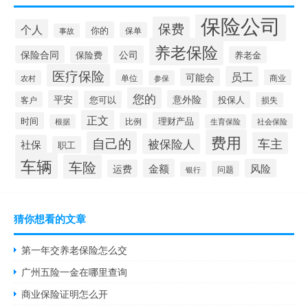
保险公司
保费
个人
你的
保单
事故
养老保险
保险合同
公司
保险费
养老金
医疗保险
员工
可能会
单位
商业
农村
参保
您的
平安
意外险
您可以
投保人
客户
损失
正文
时间
理财产品
比例
社会保险
根据
生育保险
费用
自己的
车主
被保险人
社保
职工
车辆
车险
金额
风险
运费
问题
银行
猜你想看的文章
第一年交养老保险怎么交
广州五险一金在哪里查询
商业保险证明怎么开