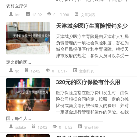
农村医疗保...
ldn
12-02
0
990
文章列表
天津城乡医疗生育险报销多少
天津城乡医疗生育险是由天津市人社局
负责管理的一项社会保险制度，旨在为
城乡居民提供医疗和生育保障。根据天
津市政府的规定，参保人员可以享受一
定比例的医...
tjc
12-02
0
517
文章列表
320元的医疗保险有什么用
医疗保险是指在医疗费用发生时，由保
险公司根据合同约定，按照一定的分摊
比例或额度给付被保险人的费用，并对
一定基金进行管理和运作的保险。在我
国，每个人...
sslake
12-02
0
52
文章列表