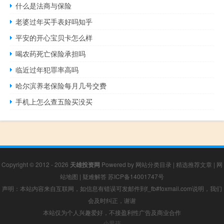
什么是法商与保险
老婆过年买手表好吗知乎
平安的开心宝贝卡怎么样
喝农药死亡保险承担吗
临近过年犯罪率高吗
哈尔滨养老保险每月几号交费
手机上怎么查五险买没买
Copyright © 2012 - 2026
天雄投资网
Powered by
网站分类目录
|
精选推荐文章
|
网
站地图
|
疑难解答
苏ICP备14001747号
声明：本站内容来自互联网，如信息有错误可发邮件到f_fb#foxmail.com说明，我们
会及时纠正，谢谢
本站仅为个人兴趣爱好，不接盈利性广告及商业合作
小男孩